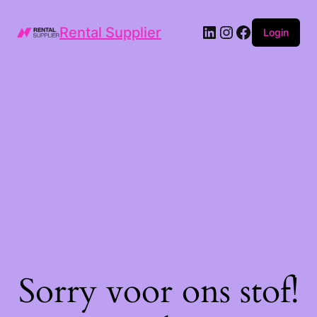
LinkedIn
Instagram
Facebook
Rental Supplier
Login
Sorry voor ons stof!