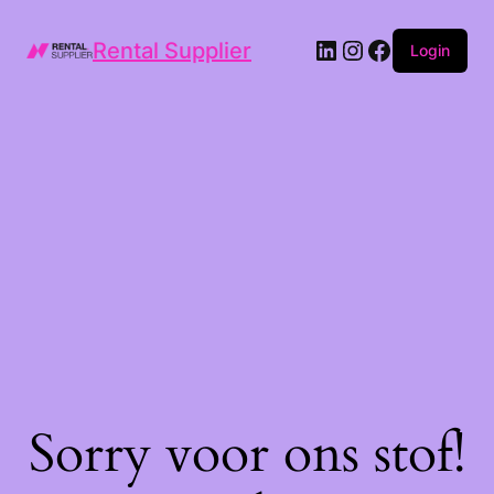
LinkedIn
Instagram
Facebook
Rental Supplier
Login
Sorry voor ons stof!