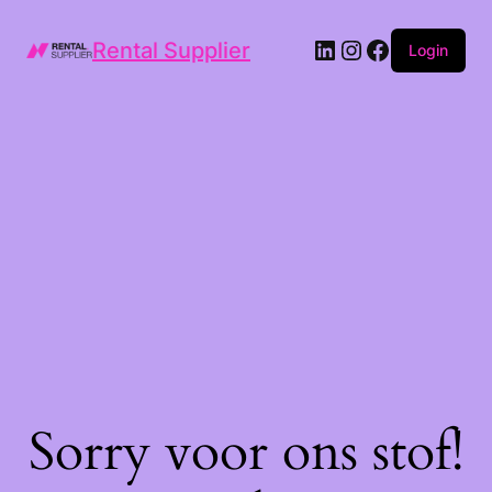
LinkedIn
Instagram
Facebook
Rental Supplier
Login
Sorry voor ons stof!