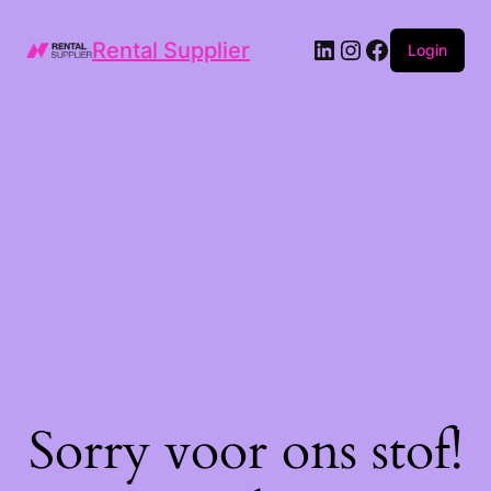
LinkedIn
Instagram
Facebook
Rental Supplier
Login
Sorry voor ons stof!