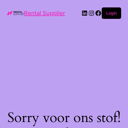
LinkedIn
Instagram
Facebook
Rental Supplier
Login
Sorry voor ons stof!