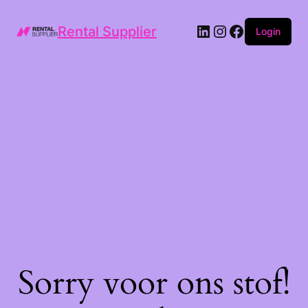
LinkedIn
Instagram
Facebook
Rental Supplier
Login
Sorry voor ons stof!