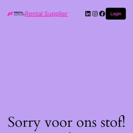
LinkedIn
Instagram
Facebook
Rental Supplier
Login
Sorry voor ons stof!