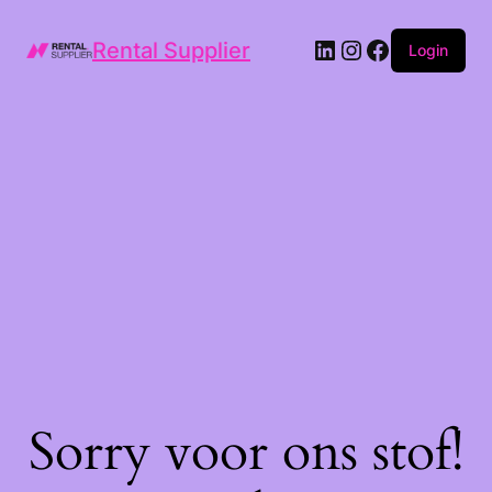
LinkedIn
Instagram
Facebook
Rental Supplier
Login
Sorry voor ons stof!