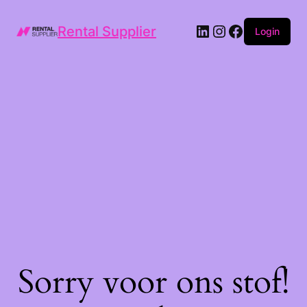
LinkedIn
Instagram
Facebook
Rental Supplier
Login
Sorry voor ons stof!