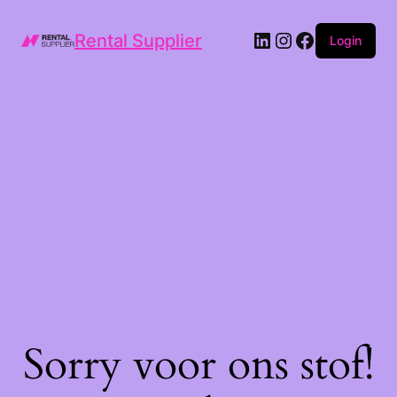
LinkedIn
Instagram
Facebook
Rental Supplier
Login
Sorry voor ons stof!