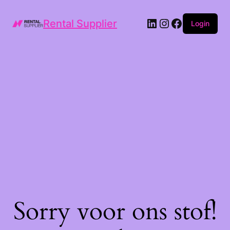
LinkedIn
Instagram
Facebook
Rental Supplier
Login
Sorry voor ons stof!