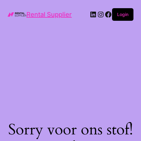
LinkedIn
Instagram
Facebook
Rental Supplier
Login
Sorry voor ons stof!