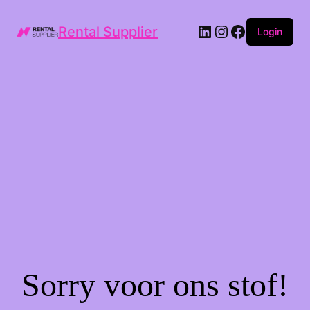
LinkedIn
Instagram
Facebook
Rental Supplier
Login
Sorry voor ons stof!