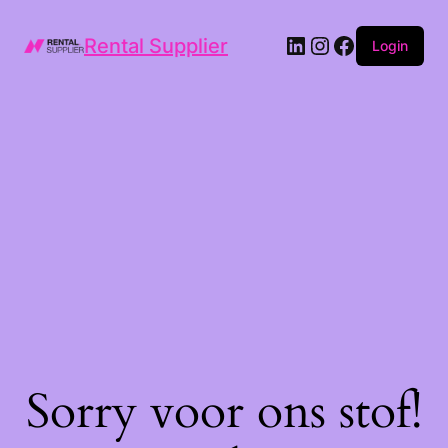
LinkedIn
Instagram
Facebook
Rental Supplier
Login
Sorry voor ons stof!