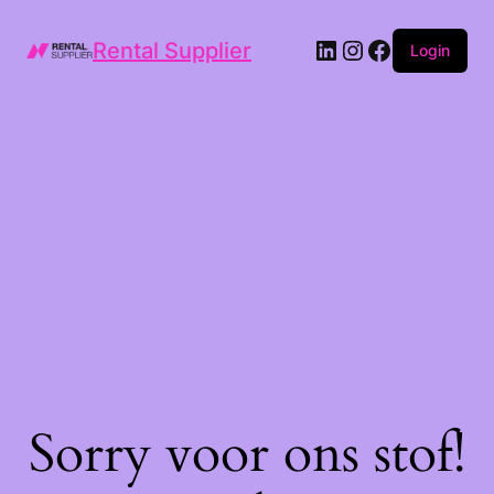
LinkedIn
Instagram
Facebook
Rental Supplier
Login
Sorry voor ons stof!