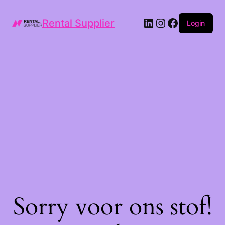
LinkedIn
Instagram
Facebook
Rental Supplier
Login
Sorry voor ons stof!