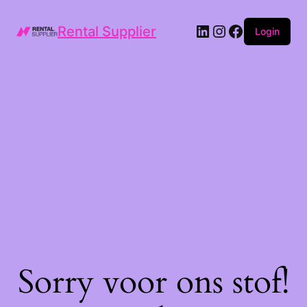
LinkedIn
Instagram
Facebook
Rental Supplier
Login
Sorry voor ons stof!