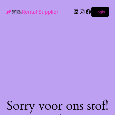
LinkedIn
Instagram
Facebook
Rental Supplier
Login
Sorry voor ons stof!