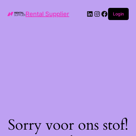
LinkedIn
Instagram
Facebook
Rental Supplier
Login
Sorry voor ons stof!