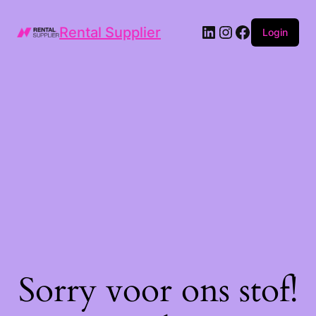
LinkedIn
Instagram
Facebook
Rental Supplier
Login
Sorry voor ons stof!