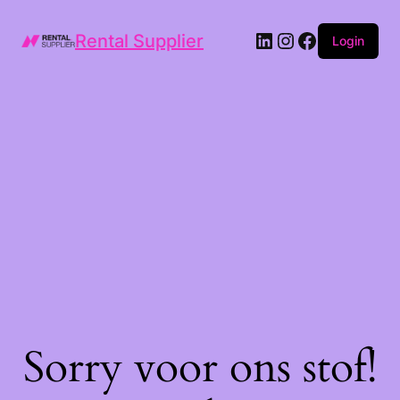
LinkedIn
Instagram
Facebook
Rental Supplier
Login
Sorry voor ons stof!