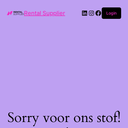
LinkedIn
Instagram
Facebook
Rental Supplier
Login
Sorry voor ons stof!