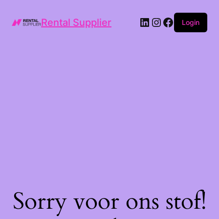
LinkedIn
Instagram
Facebook
Rental Supplier
Login
Sorry voor ons stof!