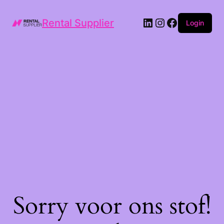
LinkedIn
Instagram
Facebook
Rental Supplier
Login
Sorry voor ons stof!