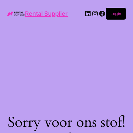
LinkedIn
Instagram
Facebook
Rental Supplier
Login
Sorry voor ons stof!